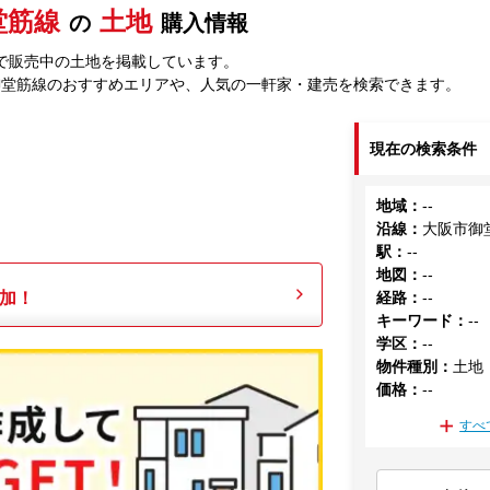
堂筋線
土地
の
購入情報
で販売中の土地を掲載しています。
御堂筋線のおすすめエリアや、人気の一軒家・建売を検索できます。
現在の検索条件
地域
：
--
沿線
：
大阪市御
駅
：
--
地図
：
--
加！
経路
：
--
キーワード
：
--
学区
：
--
物件種別
：
土地
価格
：
--
すべ