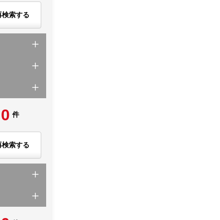
再検索する
0
件
再検索する