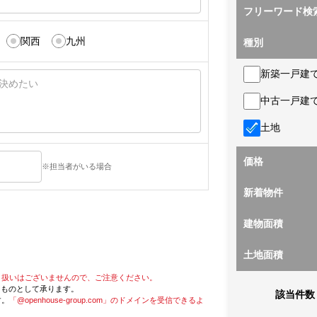
フリーワード検
関西
九州
種別
新築一戸建
中古一戸建
土地
価格
※担当者がいる場合
新着物件
建物面積
土地面積
り扱いはございませんので、ご注意ください。
たものとして承ります。
該当件数
す。
「@openhouse-group.com」のドメインを受信できるよ