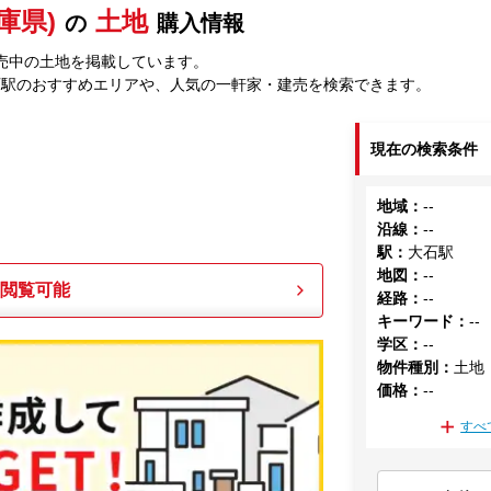
庫県)
土地
の
購入情報
売中の土地を掲載しています。
石駅のおすすめエリアや、人気の一軒家・建売を検索できます。
現在の検索条件
地域
：
--
沿線
：
--
駅
：
大石駅
地図
：
--
も閲覧可能
経路
：
--
キーワード
：
--
学区
：
--
物件種別
：
土地
価格
：
--
すべ