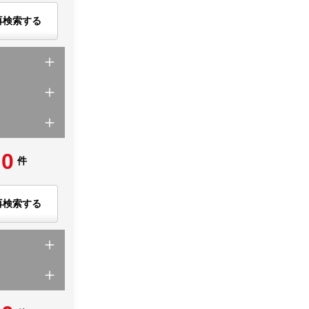
再検索する
0
件
再検索する