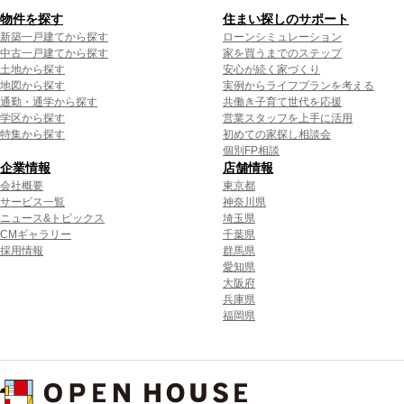
物件を探す
住まい探しのサポート
新築一戸建てから探す
ローンシミュレーション
中古一戸建てから探す
家を買うまでのステップ
土地から探す
安心が続く家づくり
地図から探す
実例からライフプランを考える
通勤・通学から探す
共働き子育て世代を応援
学区から探す
営業スタッフを上手に活用
特集から探す
初めての家探し相談会
個別FP相談
企業情報
店舗情報
会社概要
東京都
サービス一覧
神奈川県
ニュース&トピックス
埼玉県
CMギャラリー
千葉県
採用情報
群馬県
愛知県
大阪府
兵庫県
福岡県