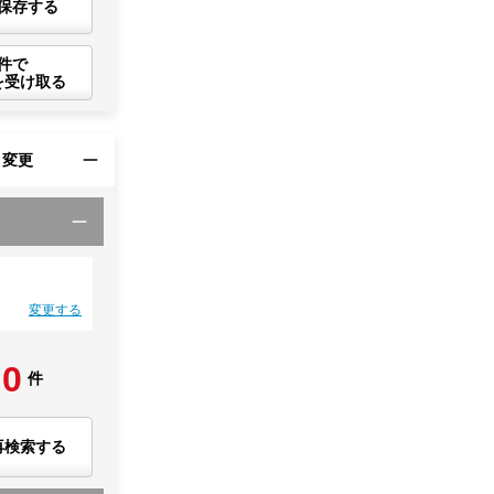
保存する
件で
を受け取る
・変更
変更する
0
件
再検索する