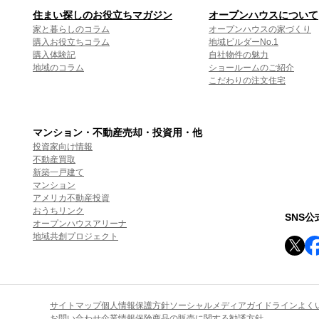
住まい探しのお役立ちマガジン
オープンハウスについて
家と暮らしのコラム
オープンハウスの家づくり
購入お役立ちコラム
地域ビルダーNo.1
購入体験記
自社物件の魅力
地域のコラム
ショールームのご紹介
こだわりの注文住宅
マンション・不動産売却・投資用・他
投資家向け情報
不動産買取
新築一戸建て
マンション
アメリカ不動産投資
おうちリンク
SNS
オープンハウスアリーナ
地域共創プロジェクト
サイトマップ
個人情報保護方針
ソーシャルメディアガイドライン
よく
お問い合わせ
企業情報
保険商品の販売に関する勧誘方針