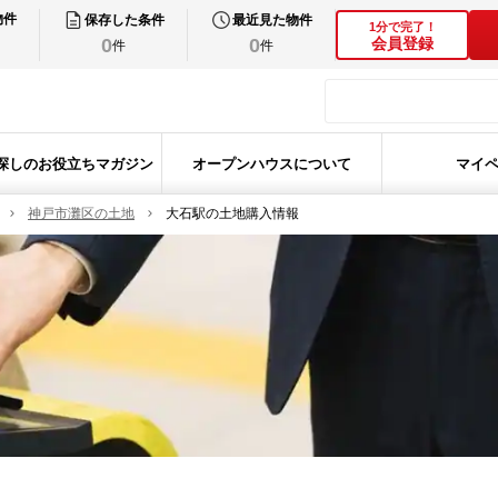
物件
保存した条件
最近見た物件
1分で完了！
0
0
会員登録
件
件
探しのお役立ちマガジン
オープンハウスについて
マイ
神戸市灘区の土地
大石駅の土地購入情報