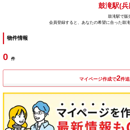
鼓滝駅(兵
鼓滝駅で販
会員登録すると、あなたの希望に合った鼓
物件情報
0
件
2
マイページ作成で
件追