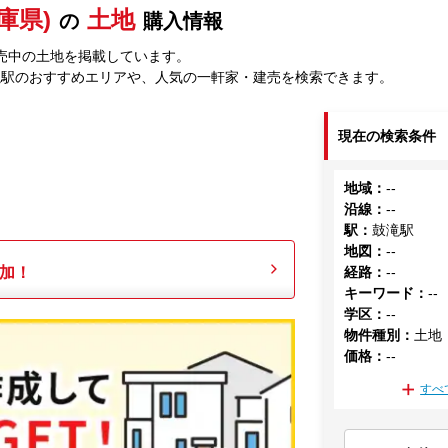
庫県)
土地
の
購入情報
売中の土地を掲載しています。
滝駅のおすすめエリアや、人気の一軒家・建売を検索できます。
現在の検索条件
地域
：
--
沿線
：
--
駅
：
鼓滝駅
地図
：
--
加！
経路
：
--
キーワード
：
--
学区
：
--
物件種別
：
土地
価格
：
--
すべ