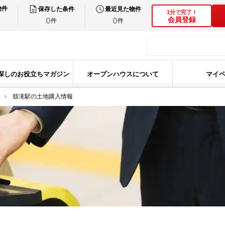
物件
保存した条件
最近見た物件
1分で完了！
0
0
会員登録
件
件
探しのお役立ちマガジン
オープンハウスについて
マイ
鼓滝駅の土地購入情報