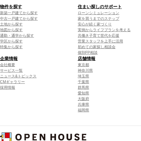
物件を探す
住まい探しのサポート
新築一戸建てから探す
ローンシミュレーション
中古一戸建てから探す
家を買うまでのステップ
土地から探す
安心が続く家づくり
地図から探す
実例からライフプランを考える
通勤・通学から探す
共働き子育て世代を応援
学区から探す
営業スタッフを上手に活用
特集から探す
初めての家探し相談会
個別FP相談
企業情報
店舗情報
会社概要
東京都
サービス一覧
神奈川県
ニュース&トピックス
埼玉県
CMギャラリー
千葉県
採用情報
群馬県
愛知県
大阪府
兵庫県
福岡県