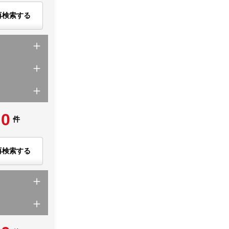
再検索する
0
件
再検索する