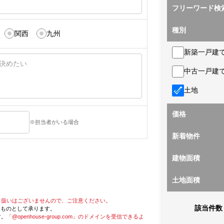
フリーワード検
種別
関西
九州
新築一戸建
中古一戸建
土地
価格
※担当者がいる場合
新着物件
建物面積
土地面積
り扱いはございませんので、ご注意ください。
該当件数
たものとして承ります。
す。
「@openhouse-group.com」のドメインを受信できるよ