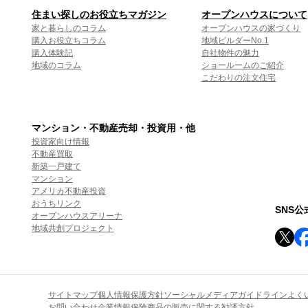
住まい探しのお役立ちマガジン
オープンハウスについて
家と暮らしのコラム
オープンハウスの家づくり
購入お役立ちコラム
地域ビルダーNo.1
購入体験記
自社物件の魅力
地域のコラム
ショールームのご紹介
こだわりの注文住宅
マンション・不動産売却・投資用・他
投資家向け情報
不動産買取
新築一戸建て
マンション
アメリカ不動産投資
おうちリンク
SNS
オープンハウスアリーナ
地域共創プロジェクト
サイトマップ
個人情報保護方針
ソーシャルメディアガイドライン
よく
お問い合わせ
企業情報
保険商品の販売に関する勧誘方針