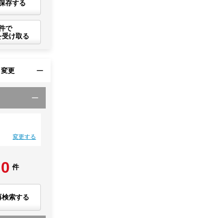
保存する
件で
を受け取る
・変更
変更する
0
件
再検索する