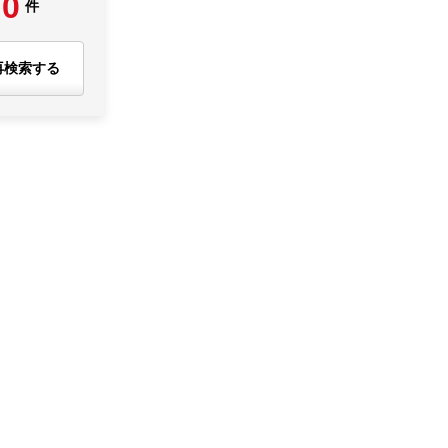
0
件
再検索する