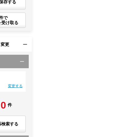
保存する
件で
を受け取る
・変更
変更する
0
件
再検索する