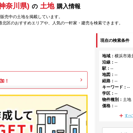
神奈川県)
土地
の
購入情報
で販売中の土地を掲載しています。
港北区のおすすめエリアや、人気の一軒家・建売を検索できます。
現在の検索条件
地域
：
横浜市港
沿線
：
--
駅
：
--
地図
：
--
加！
経路
：
--
キーワード
：
--
学区
：
--
物件種別
：
土地
価格
：
--
すべ