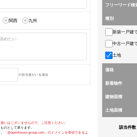
フリーワード検
種別
関西
九州
新築一戸建
中古一戸建
土地
価格
※担当者がいる場合
新着物件
建物面積
土地面積
り扱いはございませんので、ご注意ください。
該当件数
たものとして承ります。
す。
「@openhouse-group.com」のドメインを受信できるよ