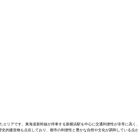
ちたエリアです。東海道新幹線が停車する新横浜駅を中心に交通利便性が非常に高く
歴史的建造物も点在しており、都市の利便性と豊かな自然や文化が調和している点