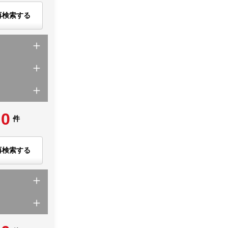
再検索する
0
件
再検索する