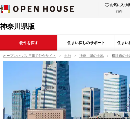
お気に入り
0
件
神奈川県版
物件を探す
住まい探しのサポート
住まい
オープンハウス 戸建て仲介サイト
土地
神奈川県の土地
横浜市の土