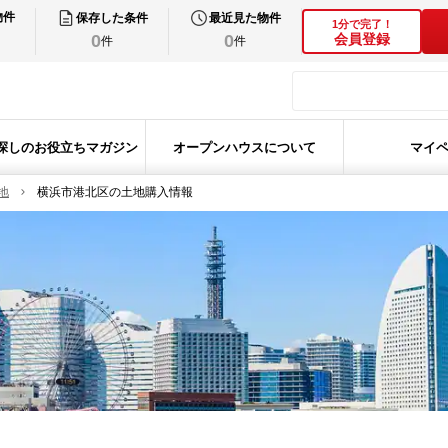
物件
保存した条件
最近見た物件
1分で完了！
0
0
会員登録
件
件
探しのお役立ちマガジン
オープンハウスについて
マイ
地
横浜市港北区の土地購入情報