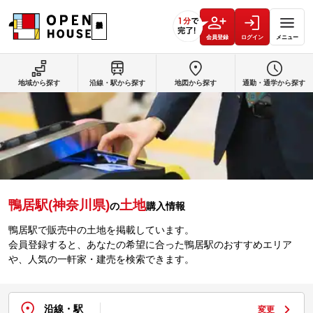
会員登録
ログイン
メニュー
地域から探す
沿線・駅から探す
地図から探す
通勤・通学から探す
鴨居駅(神奈川県)
土地
の
購入情報
鴨居駅で販売中の土地を掲載しています。
会員登録すると、あなたの希望に合った鴨居駅のおすすめエリア
や、人気の一軒家・建売を検索できます。
沿線・駅
変更