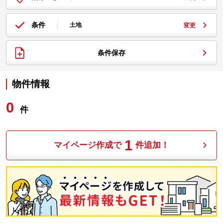
条件
土地
変更
条件保存
物件情報
0
件
1
マイページ作成で
件追加！