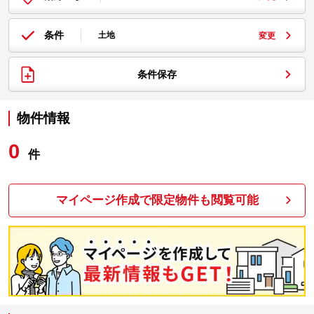
条件
土地
変更
条件保存
物件情報
0
件
マイページ作成で限定物件も閲覧可能