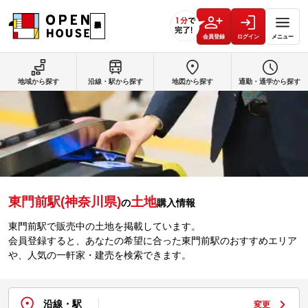
会員登録
ログイン
メニュー
地域から探す
沿線・駅から探す
地図から探す
通勤・通学から探す
東門前駅(神奈川県)
土地
の
購入情報
東門前駅で販売中の土地を掲載しています。
会員登録すると、あなたの希望に合った東門前駅のおすすめエリア
や、人気の一軒家・建売を検索できます。
沿線・駅
変更