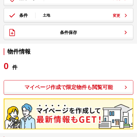
条件
土地
変更
条件保存
物件情報
0
件
マイページ作成で限定物件も閲覧可能