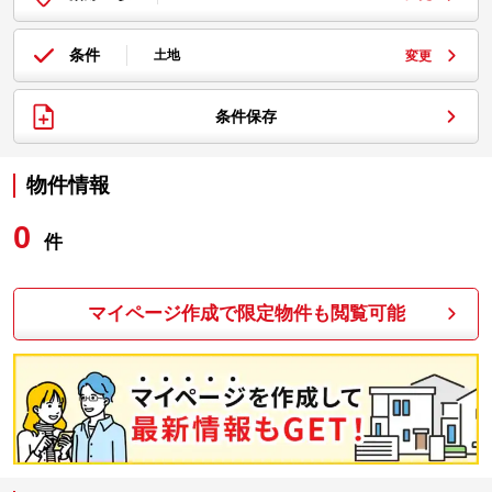
条件
土地
変更
条件保存
物件情報
0
件
マイページ作成で限定物件も閲覧可能