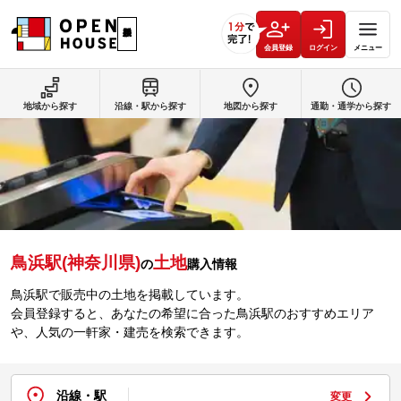
会員登録
ログイン
メニュー
地域から探す
沿線・駅から探す
地図から探す
通勤・通学から探す
鳥浜駅(神奈川県)
土地
の
購入情報
鳥浜駅で販売中の土地を掲載しています。
会員登録すると、あなたの希望に合った鳥浜駅のおすすめエリア
や、人気の一軒家・建売を検索できます。
沿線・駅
変更