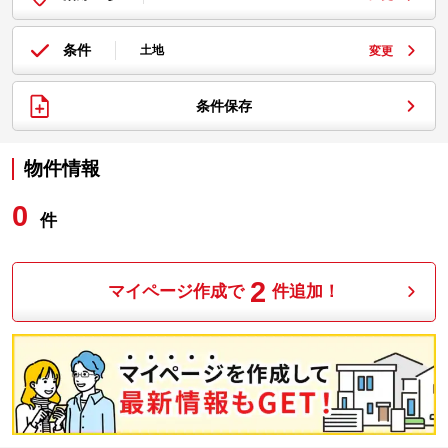
条件
土地
変更
条件保存
物件情報
0
件
2
マイページ作成で
件追加！