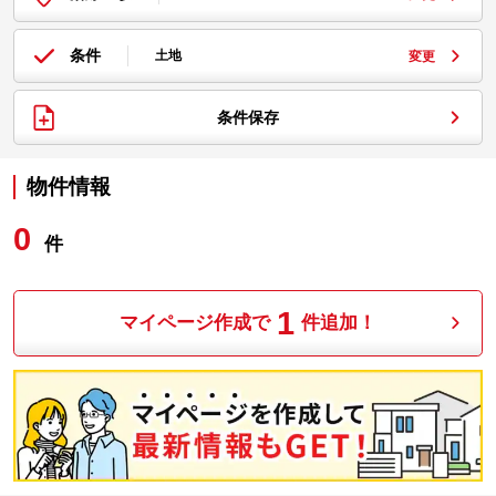
条件
土地
変更
条件保存
物件情報
0
件
1
マイページ作成で
件追加！