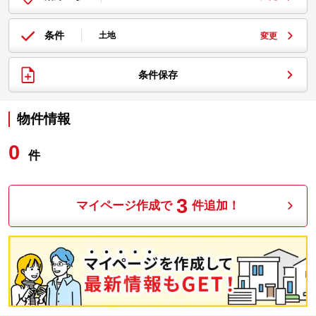
条件
土地
変更
条件保存
物件情報
0
件
3
マイページ作成で
件追加！