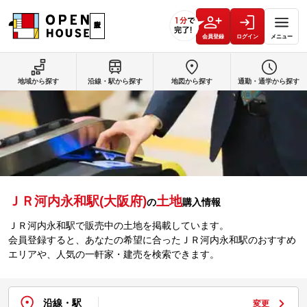
会員登録
ログイン
メニュー
地域から探す
沿線・駅から探す
地図から探す
通勤・通学から探す
ＪＲ河内永和駅(大阪府)
土地
の
購入情報
ＪＲ河内永和駅で販売中の土地を掲載しています。
会員登録すると、あなたの希望に合ったＪＲ河内永和駅のおすすめ
エリアや、人気の一軒家・建売を検索できます。
沿線・駅
変更