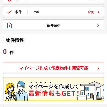
条件
土地
変更
条件保存
物件情報
0
件
マイページ作成で限定物件も閲覧可能