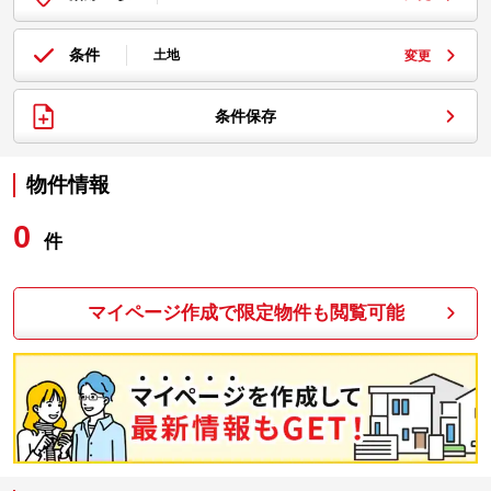
条件
土地
変更
条件保存
物件情報
0
件
マイページ作成で限定物件も閲覧可能