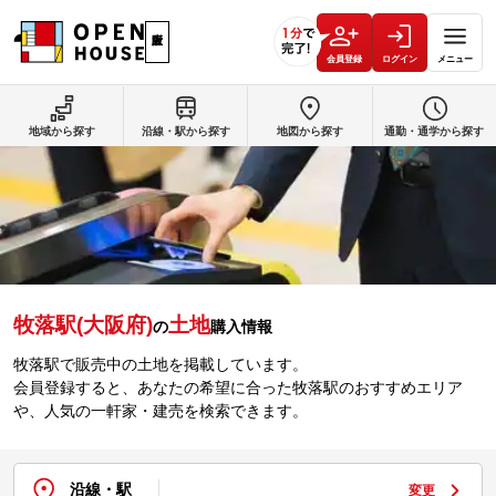
会員登録
ログイン
メニュー
地域から探す
沿線・駅から探す
地図から探す
通勤・通学から探す
牧落駅(大阪府)
土地
の
購入情報
牧落駅で販売中の土地を掲載しています。
会員登録すると、あなたの希望に合った牧落駅のおすすめエリア
や、人気の一軒家・建売を検索できます。
沿線・駅
変更