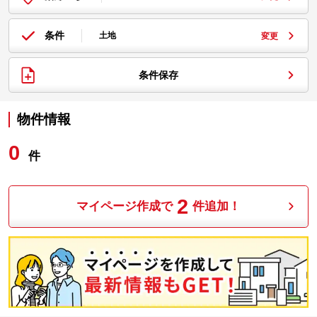
条件
土地
変更
条件保存
物件情報
0
件
2
マイページ作成で
件追加！