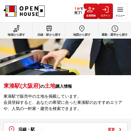
会員登録
ログイン
メニュー
地域から探す
沿線・駅から探す
地図から探す
通勤・通学から探す
東湊駅(大阪府)
土地
の
購入情報
東湊駅で販売中の土地を掲載しています。
会員登録すると、あなたの希望に合った東湊駅のおすすめエリア
や、人気の一軒家・建売を検索できます。
沿線・駅
変更