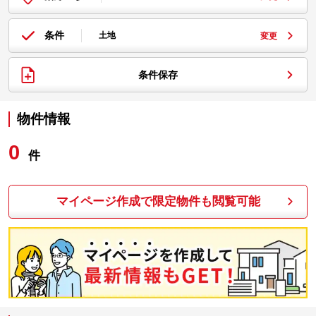
条件
土地
変更
条件保存
物件情報
0
件
マイページ作成で限定物件も閲覧可能