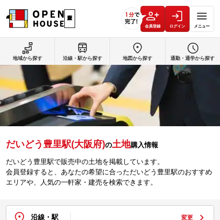
会員登録
ログイン
メニュー
地域から探す
沿線・駅から探す
地図から探す
通勤・通学から探す
だいどう豊里駅(大阪府)
土地
の
購入情報
だいどう豊里駅で販売中の土地を掲載しています。
会員登録すると、あなたの希望に合っただいどう豊里駅のおすすめ
エリアや、人気の一軒家・建売を検索できます。
沿線・駅
変更