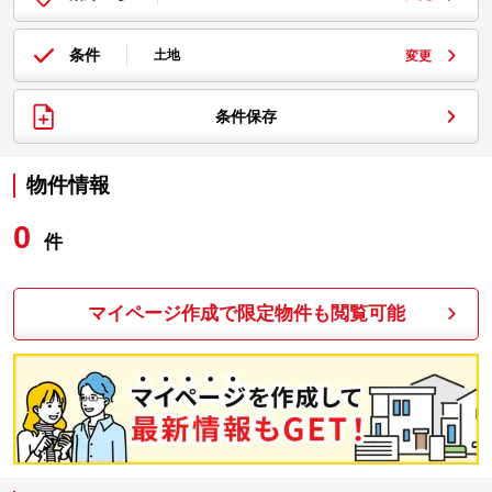
条件
土地
変更
条件保存
物件情報
0
件
マイページ作成で限定物件も閲覧可能