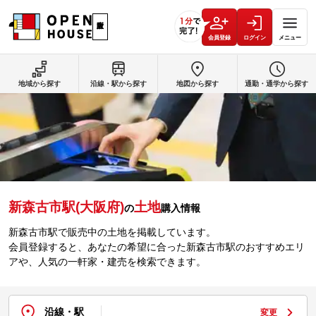
会員登録
ログイン
メニュー
地域から探す
沿線・駅から探す
地図から探す
通勤・通学から探す
新森古市駅(大阪府)
土地
の
購入情報
新森古市駅で販売中の土地を掲載しています。
会員登録すると、あなたの希望に合った新森古市駅のおすすめエリ
アや、人気の一軒家・建売を検索できます。
沿線・駅
変更