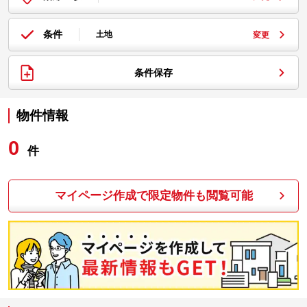
条件
土地
変更
条件保存
物件情報
0
件
マイページ作成で限定物件も閲覧可能