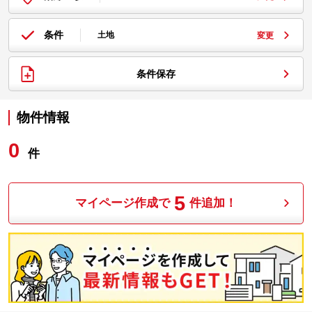
条件
土地
変更
条件保存
物件情報
0
件
5
マイページ作成で
件追加！