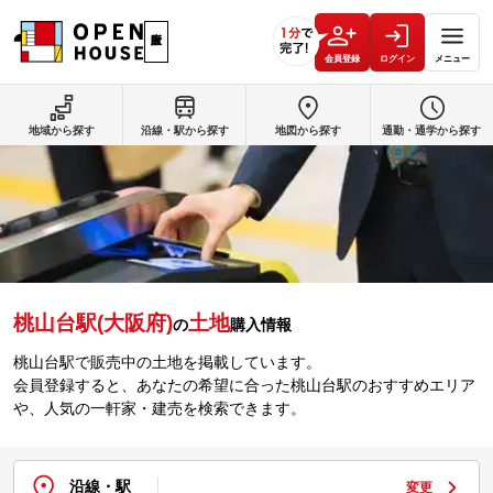
会員登録
ログイン
メニュー
地域から探す
沿線・駅から探す
地図から探す
通勤・通学から探す
桃山台駅(大阪府)
土地
の
購入情報
桃山台駅で販売中の土地を掲載しています。
会員登録すると、あなたの希望に合った桃山台駅のおすすめエリア
や、人気の一軒家・建売を検索できます。
沿線・駅
変更