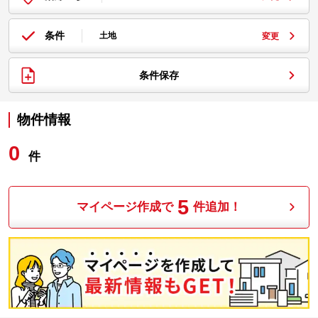
条件
土地
変更
条件保存
物件情報
0
件
5
マイページ作成で
件追加！