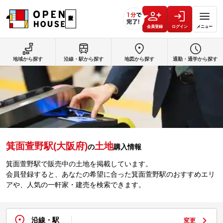
会員登録
ログイン
メニュー
地域から探す
沿線・駅から探す
地図から探す
通勤・通学から探す
箕面萱野駅(大阪府)
土地
の
購入情報
箕面萱野駅で販売中の土地を掲載しています。
会員登録すると、あなたの希望に合った箕面萱野駅のおすすめエリ
アや、人気の一軒家・建売を検索できます。
沿線・駅
変更