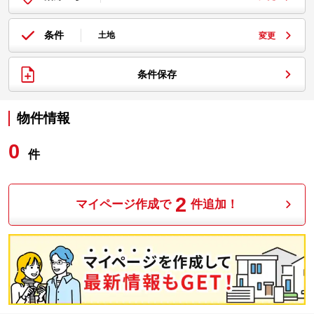
条件
土地
変更
条件保存
物件情報
0
件
2
マイページ作成で
件追加！