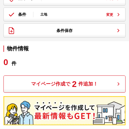
条件
土地
変更
条件保存
物件情報
0
件
2
マイページ作成で
件追加！