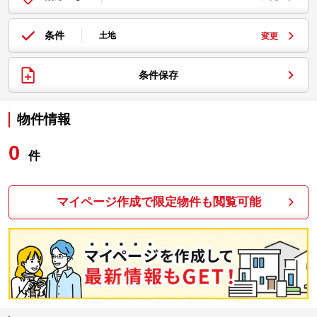
条件
土地
変更
条件保存
物件情報
0
件
マイページ作成で限定物件も閲覧可能