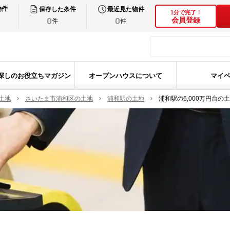
物件
保存した条件
最近見た物件
1分で完了！
0
0
会員登録
件
件
探しのお役立ちマガジン
オープンハウスについて
マイ
土地
さいたま市浦和区の土地
浦和駅の土地
浦和駅の6,000万円台の