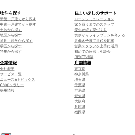
物件を探す
住まい探しのサポート
新築一戸建てから探す
ローンシミュレーション
中古一戸建てから探す
家を買うまでのステップ
土地から探す
安心が続く家づくり
地図から探す
実例からライフプランを考える
通勤・通学から探す
共働き子育て世代を応援
学区から探す
営業スタッフを上手に活用
特集から探す
初めての家探し相談会
個別FP相談
企業情報
店舗情報
会社概要
東京都
サービス一覧
神奈川県
ニュース&トピックス
埼玉県
CMギャラリー
千葉県
採用情報
群馬県
愛知県
大阪府
兵庫県
福岡県