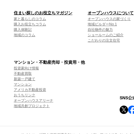
住まい探しのお役立ちマガジン
オープンハウスについて
家と暮らしのコラム
オープンハウスの家づくり
購入お役立ちコラム
地域ビルダーNo.1
購入体験記
自社物件の魅力
地域のコラム
ショールームのご紹介
こだわりの注文住宅
マンション・不動産売却・投資用・他
投資家向け情報
不動産買取
新築一戸建て
マンション
アメリカ不動産投資
おうちリンク
SNS
オープンハウスアリーナ
地域共創プロジェクト