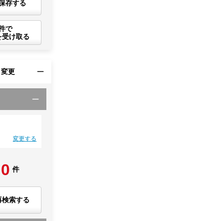
保存する
件で
を受け取る
・変更
変更する
0
件
再検索する