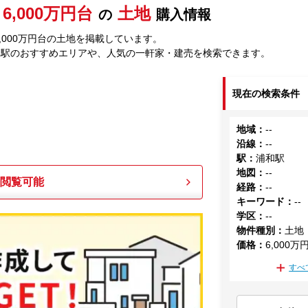
6,000万円台
土地
の
購入情報
,000万円台の土地を掲載しています。
和駅のおすすめエリアや、人気の一軒家・建売を検索できます。
現在の検索条件
地域
：
--
沿線
：
--
駅
：
浦和駅
地図
：
--
も閲覧可能
経路
：
--
キーワード
：
--
学区
：
--
物件種別
：
土地
価格
：
6,000万
すべ