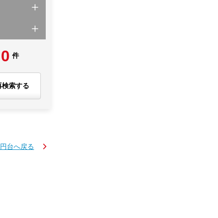
0
件
再検索する
万円台へ戻る