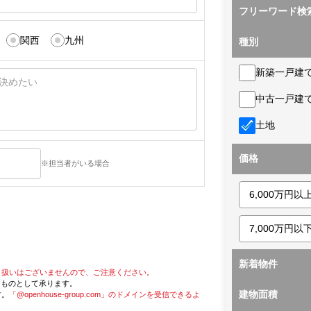
フリーワード検
関西
九州
種別
新築一戸建
中古一戸建
土地
価格
※担当者がいる場合
新着物件
り扱いはございませんので、ご注意ください。
たものとして承ります。
建物面積
す。
「@openhouse-group.com」のドメインを受信できるよ