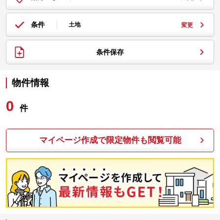
条件
土地
変更
条件保存
物件情報
0
件
マイページ作成で限定物件も閲覧可能