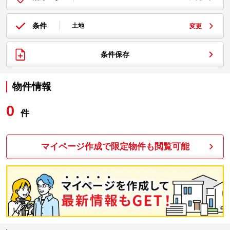
条件
土地
変更
条件保存
物件情報
0
件
マイページ作成で限定物件も閲覧可能