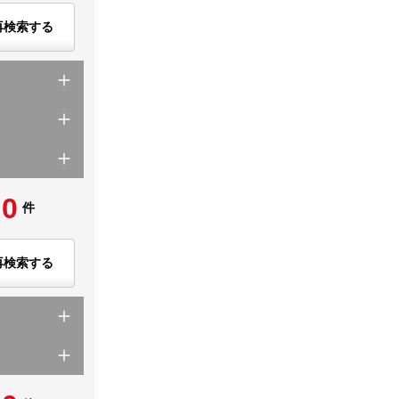
再検索する
0
件
再検索する