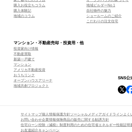
購入お役立ちコラム
地域ビルダーNo.1
購入体験記
自社物件の魅力
地域のコラム
ショールームのご紹介
こだわりの注文住宅
マンション・不動産売却・投資用・他
投資家向け情報
不動産買取
新築一戸建て
マンション
アメリカ不動産投資
おうちリンク
SNS
オープンハウスアリーナ
地域共創プロジェクト
サイトマップ
個人情報保護方針
ソーシャルメディアガイドライン
よく
お問い合わせ
企業情報
保険商品の販売に関する勧誘方針
住宅ローン控除（減税）制度利用のための住宅省エネルギー性能証明
お友達紹介キャンペーン