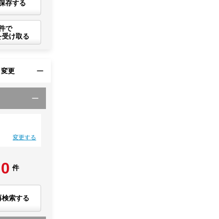
保存する
件で
を受け取る
・変更
変更する
0
件
再検索する