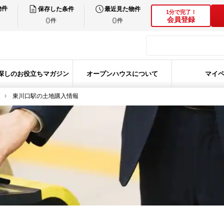
物件
保存した条件
最近見た物件
1分で完了！
0
0
会員登録
件
件
探しのお役立ちマガジン
オープンハウスについて
マイ
東川口駅の土地購入情報