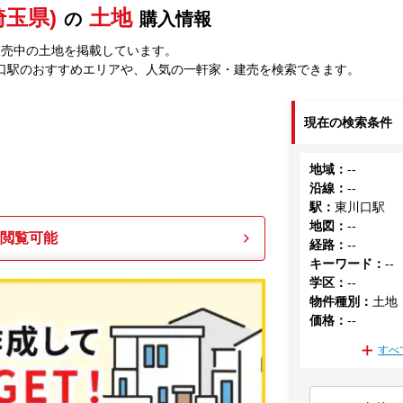
埼玉県)
土地
の
購入情報
販売中の土地を掲載しています。
口駅のおすすめエリアや、人気の一軒家・建売を検索できます。
現在の検索条件
地域
：
--
沿線
：
--
駅
：
東川口駅
地図
：
--
も閲覧可能
経路
：
--
キーワード
：
--
学区
：
--
物件種別
：
土地
価格
：
--
すべ