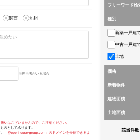
フリーワード検
関西
九州
種別
新築一戸建
中古一戸建
土地
価格
※担当者がいる場合
新着物件
建物面積
土地面積
り扱いはございませんので、ご注意ください。
たものとして承ります。
該当件数
す。
「@openhouse-group.com」のドメインを受信できるよ