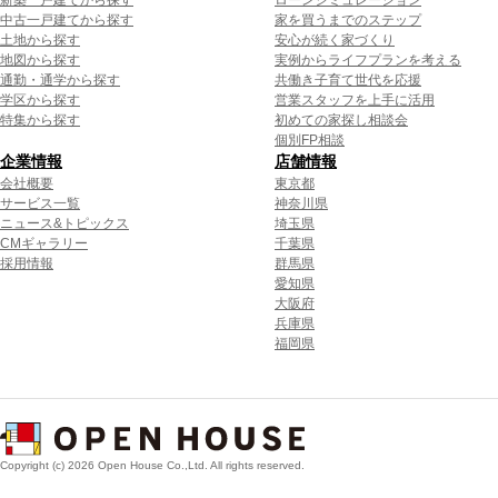
中古一戸建てから探す
家を買うまでのステップ
土地から探す
安心が続く家づくり
地図から探す
実例からライフプランを考える
通勤・通学から探す
共働き子育て世代を応援
学区から探す
営業スタッフを上手に活用
特集から探す
初めての家探し相談会
個別FP相談
企業情報
店舗情報
会社概要
東京都
サービス一覧
神奈川県
ニュース&トピックス
埼玉県
CMギャラリー
千葉県
採用情報
群馬県
愛知県
大阪府
兵庫県
福岡県
Copyright (c) 2026 Open House Co.,Ltd. All rights reserved.