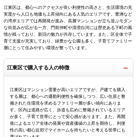
江東区は、都心へのアクセスが良い利便性の高さと、生活環境の充
実度から人口も地価も上昇傾向にある人気のエリアです。豊洲など
の湾岸エリアでは再開発が進み、高層マンションが立ち並ぶモダン
な街並みが広がる一方、門前仲町や清澄白河には歴史ある下町の風
情が残っており、新旧の魅力が共存しています。また、区全体で子
育て支援が充実しており、緑豊かな公園も多く、子育てファミリー
層にとって住みやすい環境が整っています。
江東区で購入する人の特徴
江東区はマンション需要が高いエリアですが、戸建てを購入
する層は、都心への通勤利便性を確保しつつ、広い住居と整
備された住環境を求めるファミリー層が多い傾向にありま
す。区内は道路が広く、歩道も広めに整備されているエリア
が多く、子育て世帯にとって安心感があります。また、再開
発によるエリア全体の発展や資産価値の上昇を期待し、利便
性の高い都心近郊でマイホームを持ちたいと考える世帯にも
選ばれています。