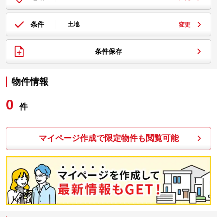
条件
土地
変更
条件保存
物件情報
0
件
マイページ作成で限定物件も閲覧可能