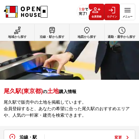
会員登録
ログイン
メニュー
地域から探す
沿線・駅から探す
地図から探す
通勤・通学から探す
尾久駅(東京都)
土地
の
購入情報
尾久駅で販売中の土地を掲載しています。
会員登録すると、あなたの希望に合った尾久駅のおすすめエリア
や、人気の一軒家・建売を検索できます。
沿線・駅
変更