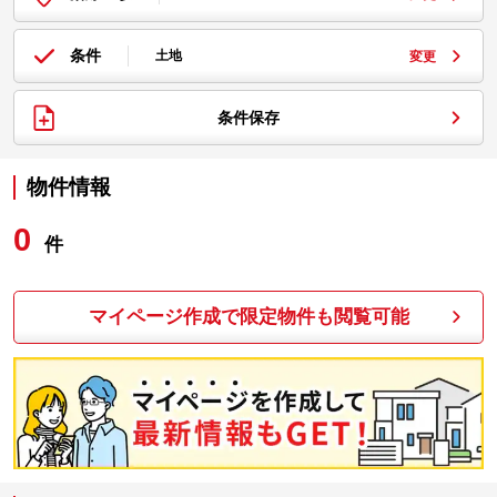
条件
土地
変更
条件保存
物件情報
0
件
マイページ作成で限定物件も閲覧可能