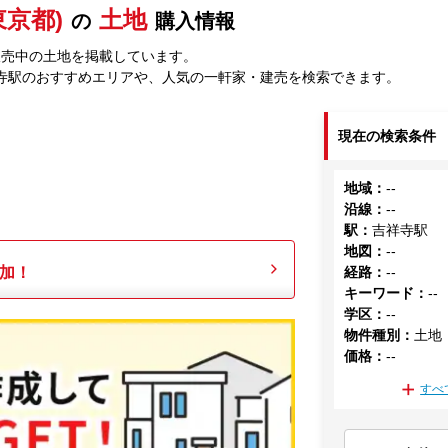
東京都)
土地
の
購入情報
販売中の土地を掲載しています。
寺駅のおすすめエリアや、人気の一軒家・建売を検索できます。
現在の検索条件
地域
：
--
沿線
：
--
駅
：
吉祥寺駅
地図
：
--
加！
経路
：
--
キーワード
：
--
学区
：
--
物件種別
：
土地
価格
：
--
すべ