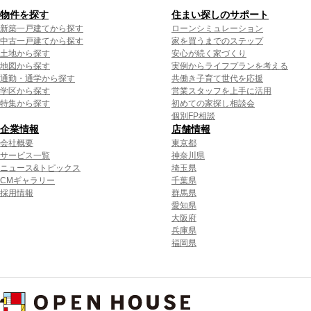
物件を探す
住まい探しのサポート
新築一戸建てから探す
ローンシミュレーション
中古一戸建てから探す
家を買うまでのステップ
土地から探す
安心が続く家づくり
地図から探す
実例からライフプランを考える
通勤・通学から探す
共働き子育て世代を応援
学区から探す
営業スタッフを上手に活用
特集から探す
初めての家探し相談会
個別FP相談
企業情報
店舗情報
会社概要
東京都
サービス一覧
神奈川県
ニュース&トピックス
埼玉県
CMギャラリー
千葉県
採用情報
群馬県
愛知県
大阪府
兵庫県
福岡県