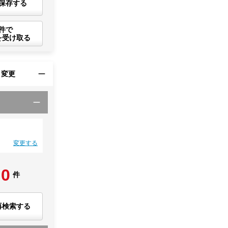
保存する
件で
を受け取る
・変更
変更する
0
件
再検索する