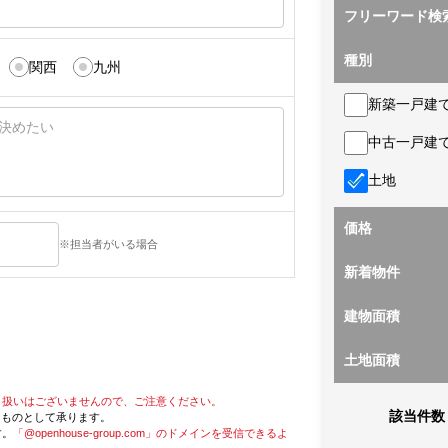
フリーワード検
種別
関西
九州
新築一戸建
中古一戸建
土地
価格
※担当者がいる場合
新着物件
建物面積
土地面積
り扱いはございませんので、ご注意ください。
該当件数
たものとして承ります。
す。
「@openhouse-group.com」のドメインを受信できるよ