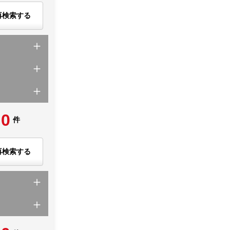
再検索する
0
件
再検索する