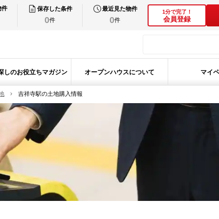
物件
保存した条件
最近見た物件
1分で完了！
0
0
会員登録
件
件
探しのお役立ちマガジン
オープンハウスについて
マイ
地
吉祥寺駅の土地購入情報