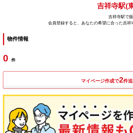
吉祥寺駅(
吉祥寺駅で
会員登録すると、あなたの希望に合った吉祥
物件情報
0
件
2
マイページ作成で
件追