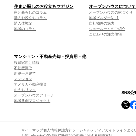
住まい探しのお役立ちマガジン
オープンハウスについて
家と暮らしのコラム
オープンハウスの家づくり
購入お役立ちコラム
地域ビルダーNo.1
購入体験記
自社物件の魅力
地域のコラム
ショールームのご紹介
こだわりの注文住宅
マンション・不動産売却・投資用・他
投資家向け情報
不動産買取
新築一戸建て
マンション
アメリカ不動産投資
おうちリンク
SNS
オープンハウスアリーナ
地域共創プロジェクト
サイトマップ
個人情報保護方針
ソーシャルメディアガイドライン
よく
お問い合わせ
企業情報
保険商品の販売に関する勧誘方針