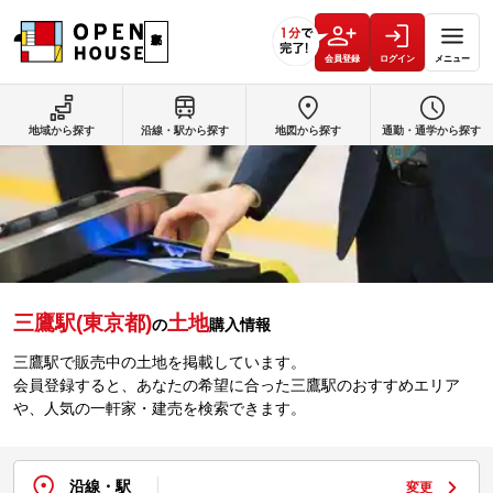
会員登録
ログイン
メニュー
地域から探す
沿線・駅から探す
地図から探す
通勤・通学から探す
三鷹駅(東京都)
土地
の
購入情報
三鷹駅で販売中の土地を掲載しています。
会員登録すると、あなたの希望に合った三鷹駅のおすすめエリア
や、人気の一軒家・建売を検索できます。
沿線・駅
変更