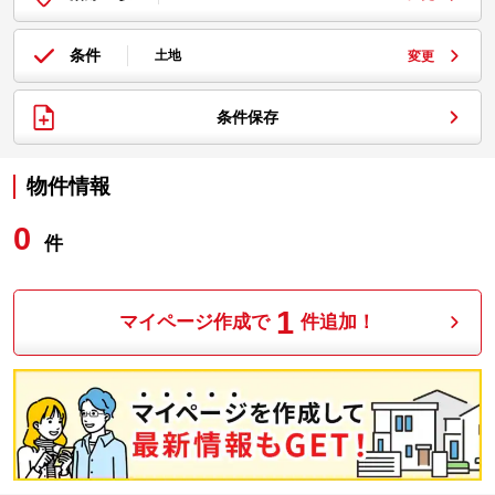
条件
土地
変更
条件保存
物件情報
0
件
1
マイページ作成で
件追加！