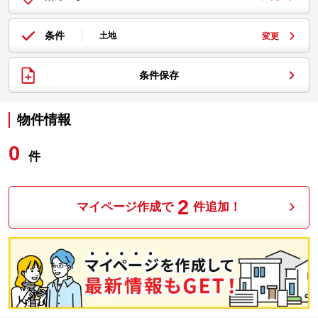
条件
土地
変更
条件保存
物件情報
0
件
2
マイページ作成で
件追加！