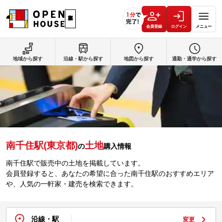
会員登録
ログイン
メニュー
地域から探す
沿線・駅から探す
地図から探す
通勤・通学から探す
南千住駅(東京都)
土地
の
購入情報
南千住駅で販売中の土地を掲載しています。
会員登録すると、あなたの希望に合った南千住駅のおすすめエリア
や、人気の一軒家・建売を検索できます。
沿線・駅
変更