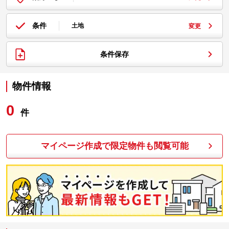
条件
土地
変更
条件保存
物件情報
0
件
マイページ作成で限定物件も閲覧可能