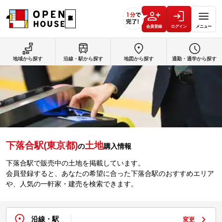
会員登録
ログイン
メニュー
地域から探す
沿線・駅から探す
地図から探す
通勤・通学から探す
下落合駅(東京都)
土地
の
購入情報
下落合駅で販売中の土地を掲載しています。
会員登録すると、あなたの希望に合った下落合駅のおすすめエリア
や、人気の一軒家・建売を検索できます。
沿線・駅
変更