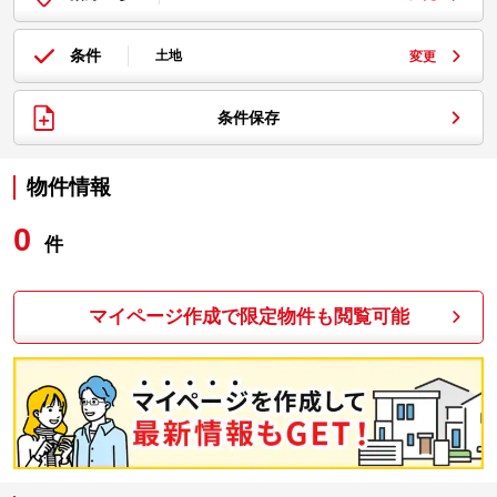
条件
土地
変更
条件保存
物件情報
0
件
マイページ作成で限定物件も閲覧可能