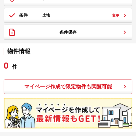
条件
土地
変更
条件保存
物件情報
0
件
マイページ作成で限定物件も閲覧可能