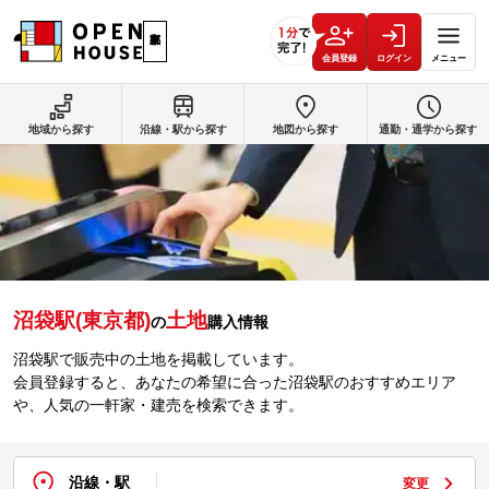
会員登録
ログイン
メニュー
地域から探す
沿線・駅から探す
地図から探す
通勤・通学から探す
沼袋駅(東京都)
土地
の
購入情報
沼袋駅で販売中の土地を掲載しています。
会員登録すると、あなたの希望に合った沼袋駅のおすすめエリア
や、人気の一軒家・建売を検索できます。
沿線・駅
変更