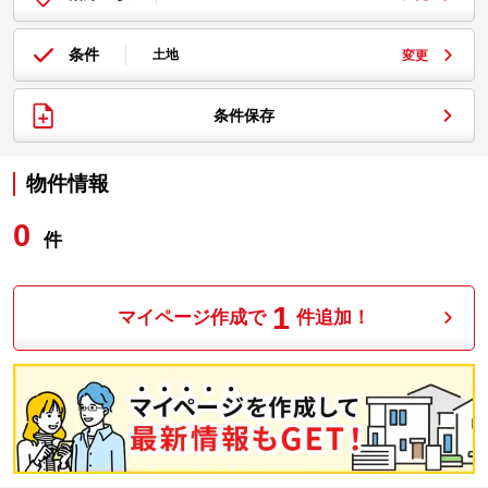
条件
土地
変更
条件保存
物件情報
0
件
1
マイページ作成で
件追加！