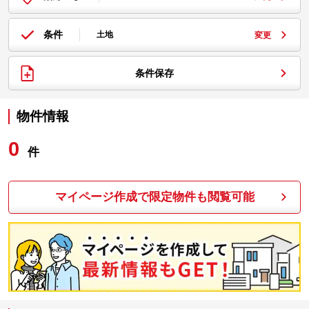
条件
土地
変更
条件保存
物件情報
0
件
マイページ作成で限定物件も閲覧可能