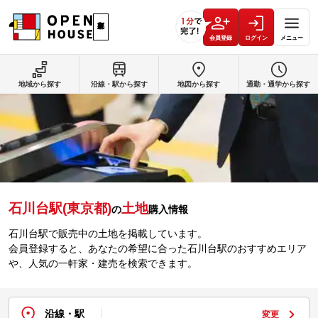
会員登録
ログイン
メニュー
地域から探す
沿線・駅から探す
地図から探す
通勤・通学から探す
石川台駅(東京都)
土地
の
購入情報
石川台駅で販売中の土地を掲載しています。
会員登録すると、あなたの希望に合った石川台駅のおすすめエリア
や、人気の一軒家・建売を検索できます。
沿線・駅
変更