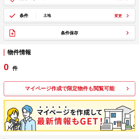
条件
土地
変更
条件保存
物件情報
0
件
マイページ作成で限定物件も閲覧可能