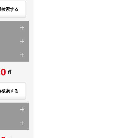
再検索する
0
件
再検索する