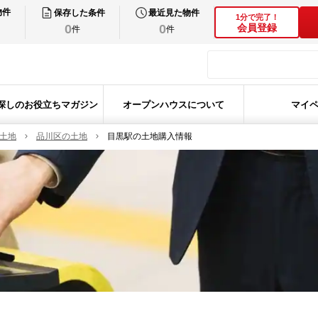
物件
保存した条件
最近見た物件
1分で完了！
0
0
会員登録
件
件
探しのお役立ちマガジン
オープンハウスについて
マイ
の土地
品川区の土地
目黒駅の土地購入情報