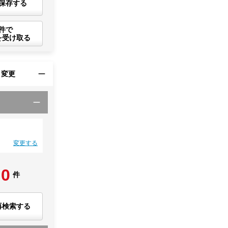
保存する
件で
を受け取る
・変更
変更する
0
件
再検索する