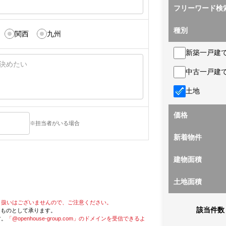
フリーワード検
種別
関西
九州
新築一戸建
中古一戸建
土地
価格
※担当者がいる場合
新着物件
建物面積
土地面積
り扱いはございませんので、ご注意ください。
該当件数
たものとして承ります。
す。
「@openhouse-group.com」のドメインを受信できるよ