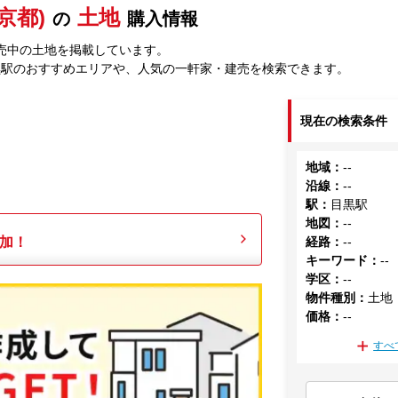
京都)
土地
の
購入情報
売中の土地を掲載しています。
黒駅のおすすめエリアや、人気の一軒家・建売を検索できます。
現在の検索条件
地域
：
--
沿線
：
--
駅
：
目黒駅
地図
：
--
加！
経路
：
--
キーワード
：
--
学区
：
--
物件種別
：
土地
価格
：
--
すべ