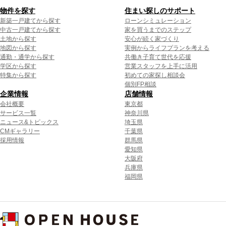
物件を探す
住まい探しのサポート
新築一戸建てから探す
ローンシミュレーション
中古一戸建てから探す
家を買うまでのステップ
土地から探す
安心が続く家づくり
地図から探す
実例からライフプランを考える
通勤・通学から探す
共働き子育て世代を応援
学区から探す
営業スタッフを上手に活用
特集から探す
初めての家探し相談会
個別FP相談
企業情報
店舗情報
会社概要
東京都
サービス一覧
神奈川県
ニュース&トピックス
埼玉県
CMギャラリー
千葉県
採用情報
群馬県
愛知県
大阪府
兵庫県
福岡県