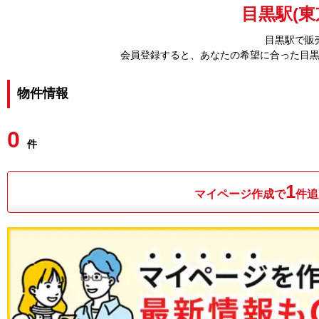
目黒駅(東
目黒駅で販
会員登録すると、あなたの希望に合った目
物件情報
0
件
1
マイページ作成で
件追