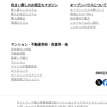
住まい探しのお役立ちマガジン
オープンハウスについて
家と暮らしのコラム
オープンハウスの家づくり
購入お役立ちコラム
地域ビルダーNo.1
購入体験記
自社物件の魅力
地域のコラム
ショールームのご紹介
こだわりの注文住宅
マンション・不動産売却・投資用・他
投資家向け情報
不動産買取
新築一戸建て
マンション
アメリカ不動産投資
おうちリンク
SNS
オープンハウスアリーナ
地域共創プロジェクト
サイトマップ
個人情報保護方針
ソーシャルメディアガイドライン
よく
お問い合わせ
企業情報
保険商品の販売に関する勧誘方針