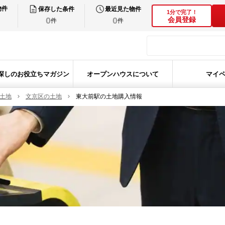
物件
保存した条件
最近見た物件
1分で完了！
0
0
会員登録
件
件
探しのお役立ちマガジン
オープンハウスについて
マイ
の土地
文京区の土地
東大前駅の土地購入情報