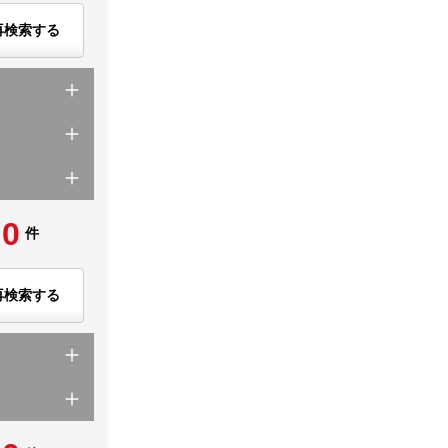
再検索する
0
件
再検索する