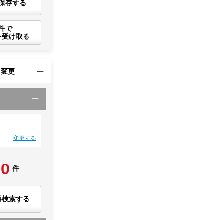
保存する
件で
を受け取る
・変更
変更する
0
件
再検索する