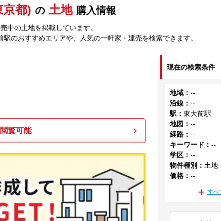
東京都)
土地
の
購入情報
販売中の土地を掲載しています。
前駅のおすすめエリアや、人気の一軒家・建売を検索できます。
現在の検索条件
地域
：
--
沿線
：
--
駅
：
東大前駅
地図
：
--
も閲覧可能
経路
：
--
キーワード
：
--
学区
：
--
物件種別
：
土地
価格
：
--
すべ