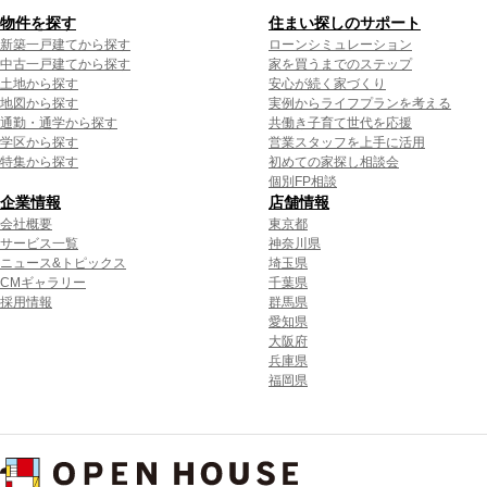
物件を探す
住まい探しのサポート
新築一戸建てから探す
ローンシミュレーション
中古一戸建てから探す
家を買うまでのステップ
土地から探す
安心が続く家づくり
地図から探す
実例からライフプランを考える
通勤・通学から探す
共働き子育て世代を応援
学区から探す
営業スタッフを上手に活用
特集から探す
初めての家探し相談会
個別FP相談
企業情報
店舗情報
会社概要
東京都
サービス一覧
神奈川県
ニュース&トピックス
埼玉県
CMギャラリー
千葉県
採用情報
群馬県
愛知県
大阪府
兵庫県
福岡県