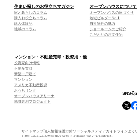
住まい探しのお役立ちマガジン
オープンハウスについて
家と暮らしのコラム
オープンハウスの家づくり
購入お役立ちコラム
地域ビルダーNo.1
購入体験記
自社物件の魅力
地域のコラム
ショールームのご紹介
こだわりの注文住宅
マンション・不動産売却・投資用・他
投資家向け情報
不動産買取
新築一戸建て
マンション
アメリカ不動産投資
おうちリンク
SNS
オープンハウスアリーナ
地域共創プロジェクト
サイトマップ
個人情報保護方針
ソーシャルメディアガイドライン
よく
お問い合わせ
企業情報
保険商品の販売に関する勧誘方針