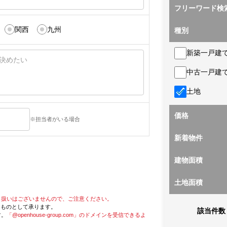
フリーワード検
関西
九州
種別
新築一戸建
中古一戸建
土地
価格
※担当者がいる場合
新着物件
建物面積
土地面積
り扱いはございませんので、ご注意ください。
たものとして承ります。
該当件数
す。
「@openhouse-group.com」のドメインを受信できるよ