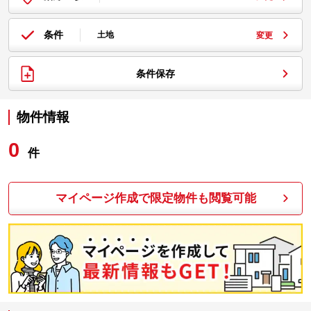
条件
土地
変更
条件保存
物件情報
0
件
マイページ作成で限定物件も閲覧可能