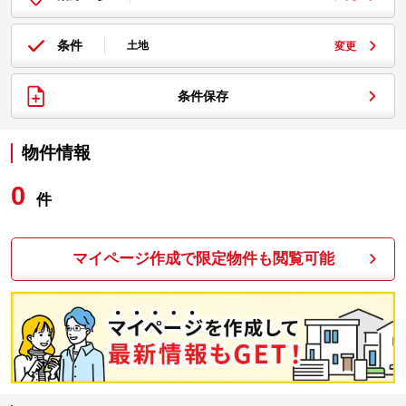
条件
土地
変更
条件保存
物件情報
0
件
マイページ作成で限定物件も閲覧可能