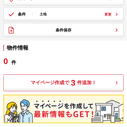
条件
土地
変更
条件保存
物件情報
0
件
3
マイページ作成で
件追加！