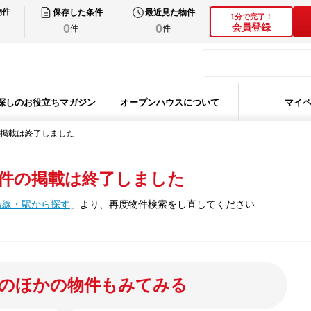
物件
保存した条件
最近見た物件
1分で完了！
0
0
会員登録
件
件
探しのお役立ちマガジン
オープンハウスについて
マイ
掲載は終了しました
件の掲載は終了しました
沿線・駅から探す
」
より、再度物件検索をし直してください
のほかの物件もみてみる