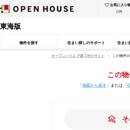
お気に入り
0
件
東海版
物件を探す
住まい探しのサポート
住まい
オープンハウス 戸建て仲介サイト
この物件の
この物
「
地図から探す
」
または
「
そ