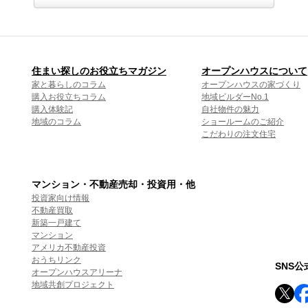
住まい探しのお役立ちマガジン
オープンハウスについて
家と暮らしのコラム
オープンハウスの家づくり
購入お役立ちコラム
地域ビルダーNo.1
購入体験記
自社物件の魅力
地域のコラム
ショールームのご紹介
こだわりの注文住宅
マンション・不動産売却・投資用・他
投資家向け情報
不動産買取
新築一戸建て
マンション
アメリカ不動産投資
おうちリンク
SNS
オープンハウスアリーナ
地域共創プロジェクト