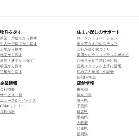
物件を探す
住まい探しのサポート
新築一戸建てから探す
ローンシミュレーション
中古一戸建てから探す
家を買うまでのステップ
土地から探す
安心が続く家づくり
地図から探す
実例からライフプランを考える
通勤・通学から探す
共働き子育て世代を応援
学区から探す
営業スタッフを上手に活用
特集から探す
初めての家探し相談会
個別FP相談
企業情報
店舗情報
会社概要
東京都
サービス一覧
神奈川県
ニュース&トピックス
埼玉県
CMギャラリー
千葉県
採用情報
群馬県
愛知県
大阪府
兵庫県
福岡県