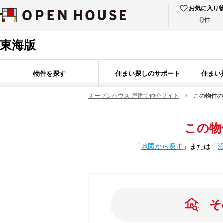
お気に入り
0
件
東海版
物件を探す
住まい探しのサポート
住まい
オープンハウス 戸建て仲介サイト
この物件の
この物
「
地図から探す
」
または
「
そ