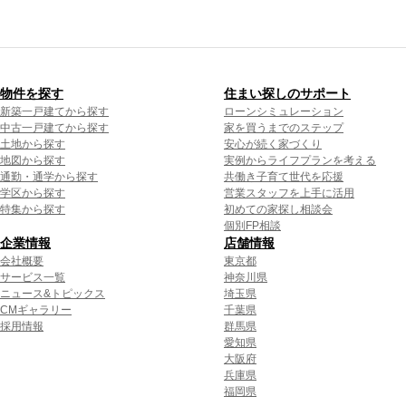
物件を探す
住まい探しのサポート
新築一戸建てから探す
ローンシミュレーション
中古一戸建てから探す
家を買うまでのステップ
土地から探す
安心が続く家づくり
地図から探す
実例からライフプランを考える
通勤・通学から探す
共働き子育て世代を応援
学区から探す
営業スタッフを上手に活用
特集から探す
初めての家探し相談会
個別FP相談
企業情報
店舗情報
会社概要
東京都
サービス一覧
神奈川県
ニュース&トピックス
埼玉県
CMギャラリー
千葉県
採用情報
群馬県
愛知県
大阪府
兵庫県
福岡県