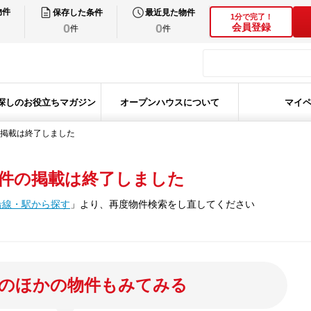
物件
保存した条件
最近見た物件
1分で完了！
0
0
会員登録
件
件
探しのお役立ちマガジン
オープンハウスについて
マイ
掲載は終了しました
件の掲載は終了しました
沿線・駅から探す
」
より、再度物件検索をし直してください
のほかの物件もみてみる