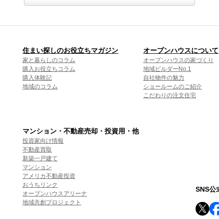
住まい探しのお役立ちマガジン
オープンハウスについて
家と暮らしのコラム
オープンハウスの家づくり
購入お役立ちコラム
地域ビルダーNo.1
購入体験記
自社物件の魅力
地域のコラム
ショールームのご紹介
こだわりの注文住宅
マンション・不動産売却・投資用・他
投資家向け情報
不動産買取
新築一戸建て
マンション
アメリカ不動産投資
おうちリンク
SNS
オープンハウスアリーナ
地域共創プロジェクト