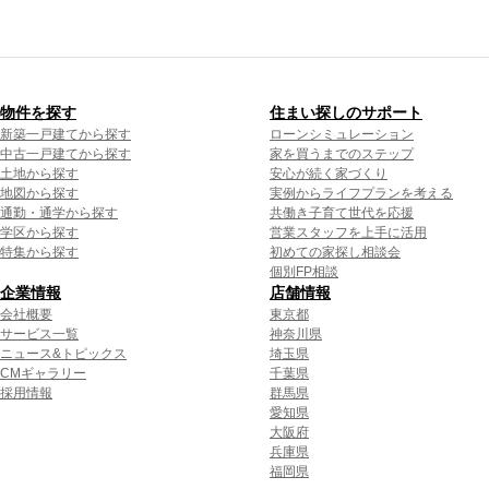
物件を探す
住まい探しのサポート
新築一戸建てから探す
ローンシミュレーション
中古一戸建てから探す
家を買うまでのステップ
土地から探す
安心が続く家づくり
地図から探す
実例からライフプランを考える
通勤・通学から探す
共働き子育て世代を応援
学区から探す
営業スタッフを上手に活用
特集から探す
初めての家探し相談会
個別FP相談
企業情報
店舗情報
会社概要
東京都
サービス一覧
神奈川県
ニュース&トピックス
埼玉県
CMギャラリー
千葉県
採用情報
群馬県
愛知県
大阪府
兵庫県
福岡県