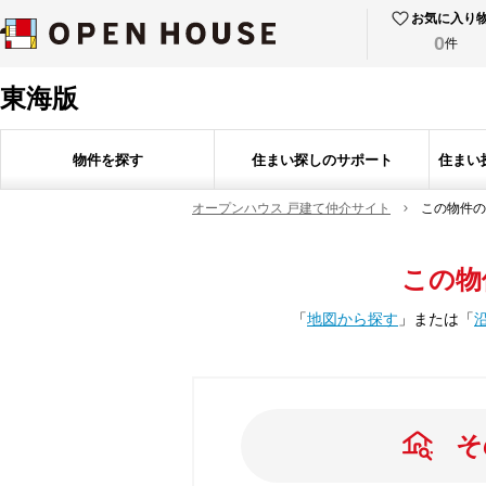
お気に入り
0
件
東海版
物件を探す
住まい探しのサポート
住まい
オープンハウス 戸建て仲介サイト
この物件の
この物
「
地図から探す
」
または
「
そ