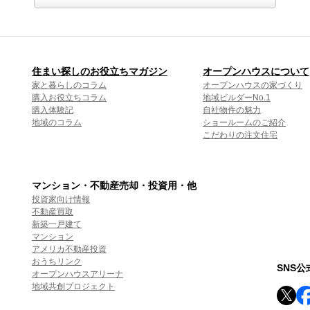
住まい探しのお役立ちマガジン
オープンハウスについて
家と暮らしのコラム
オープンハウスの家づくり
購入お役立ちコラム
地域ビルダーNo.1
購入体験記
自社物件の魅力
地域のコラム
ショールームのご紹介
こだわりの注文住宅
マンション・不動産売却・投資用・他
投資家向け情報
不動産買取
新築一戸建て
マンション
アメリカ不動産投資
おうちリンク
SNS
オープンハウスアリーナ
地域共創プロジェクト