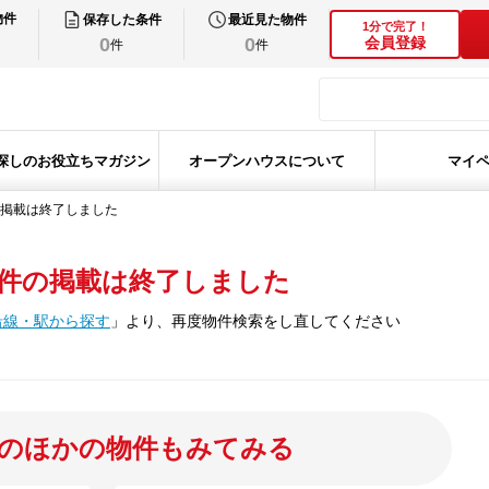
物件
保存した条件
最近見た物件
1分で完了！
0
0
会員登録
件
件
探しのお役立ちマガジン
オープンハウスについて
マイ
掲載は終了しました
件の掲載は終了しました
沿線・駅から探す
」
より、再度物件検索をし直してください
のほかの物件もみてみる