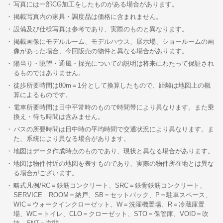
写真には一部CG加工をしたものがある場合があります。
掲載写真内の家具・調度品は価格に含まれません。
設備及び仕様写真は参考であり、実際のものと異なります。
掲載画像にモデルルーム、モデルハウス、展示場、ショールームの画
像があった場合、今回販売の物件と異なる場合があります。
陽当り・眺望・通風・採光についての説明は将来にわたって保証され
るものではありません。
徒歩所要時間は80m＝1分として換算したもので、距離は地図上の概
算によるものです。
電車所要時間は日中平常時のもので時間帯により異なります。また乗
換え・待ち時間は含みません。
バスの所要時間は日中時の平均時間で交通状況により異なります。ま
た、系統により異なる場合があります。
地図はデータ作成時点のものであり、現状と異なる場合があります。
地図は物件付近の地図を表すものであり、実際の物件所在地とは異な
る場合がございます。
略式凡例/RC＝鉄筋コンクリート、SRC＝鉄骨鉄筋コンクリート、
SERVICE ROOM＝納戸、SB＝セットバック、P＝駐車スペース、
WIC＝ウォークインクローゼット、W＝洗濯機置場、R＝冷蔵庫置
場、WC＝トイレ、CLO＝クローゼット、STO＝保管庫、VOID＝吹