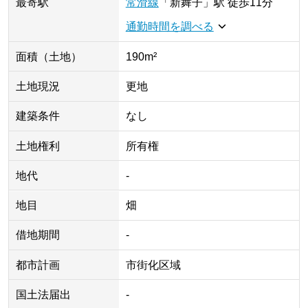
最寄駅
常滑線
「
新舞子
」
駅
徒歩11分
通勤時間を調べる
面積（土地）
190m²
土地現況
更地
建築条件
なし
土地権利
所有権
地代
-
地目
畑
借地期間
-
都市計画
市街化区域
国土法届出
-