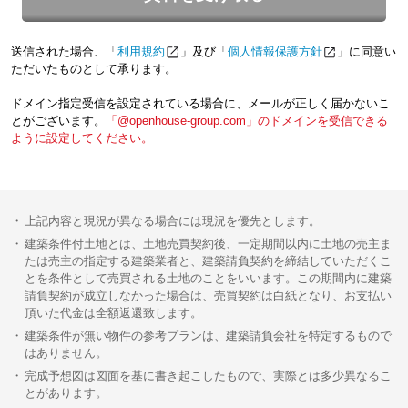
送信された場合、「
利用規約
」及び「
個人情報保護方針
」に同意い
ただいたものとして承ります。
ドメイン指定受信を設定されている場合に、メールが正しく届かないこ
とがございます。
「@openhouse-group.com」のドメインを受信できる
ように設定してください。
上記内容と現況が異なる場合には現況を優先とします。
建築条件付土地とは、土地売買契約後、一定期間以内に土地の売主ま
たは売主の指定する建築業者と、建築請負契約を締結していただくこ
とを条件として売買される土地のことをいいます。この期間内に建築
請負契約が成立しなかった場合は、売買契約は白紙となり、お支払い
頂いた代金は全額返還致します。
建築条件が無い物件の参考プランは、建築請負会社を特定するもので
はありません。
完成予想図は図面を基に書き起こしたもので、実際とは多少異なるこ
とがあります。