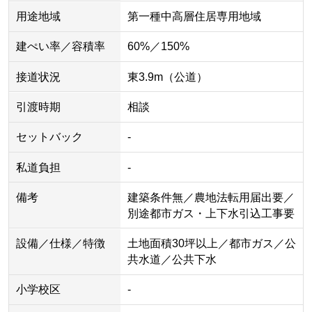
用途地域
第一種中高層住居専用地域
建ぺい率／容積率
60%／150%
接道状況
東3.9m（公道）
引渡時期
相談
セットバック
-
私道負担
-
備考
建築条件無／農地法転用届出要／
別途都市ガス・上下水引込工事要
設備／仕様／特徴
土地面積30坪以上／都市ガス／公
共水道／公共下水
小学校区
-