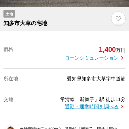
土地
♡
知多市大草の宅地
1,400
価格
万円
ローンシミュレーション
所在地
愛知県知多市大草字中道筋
交通
常滑線「新舞子」駅
徒歩11分
通勤・通学時間を調べる
土地面積は広々190m2。常滑線「新舞子」駅徒歩圏内