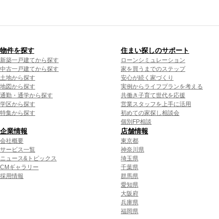
物件を探す
住まい探しのサポート
新築一戸建てから探す
ローンシミュレーション
中古一戸建てから探す
家を買うまでのステップ
土地から探す
安心が続く家づくり
地図から探す
実例からライフプランを考える
通勤・通学から探す
共働き子育て世代を応援
学区から探す
営業スタッフを上手に活用
特集から探す
初めての家探し相談会
個別FP相談
企業情報
店舗情報
会社概要
東京都
サービス一覧
神奈川県
ニュース&トピックス
埼玉県
CMギャラリー
千葉県
採用情報
群馬県
愛知県
大阪府
兵庫県
福岡県