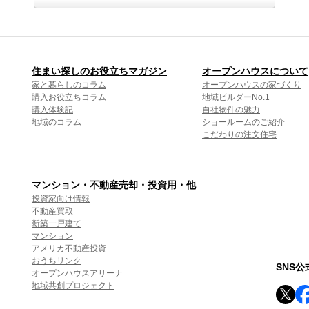
住まい探しのお役立ちマガジン
オープンハウスについて
家と暮らしのコラム
オープンハウスの家づくり
購入お役立ちコラム
地域ビルダーNo.1
購入体験記
自社物件の魅力
地域のコラム
ショールームのご紹介
こだわりの注文住宅
マンション・不動産売却・投資用・他
投資家向け情報
不動産買取
新築一戸建て
マンション
アメリカ不動産投資
おうちリンク
SNS
オープンハウスアリーナ
地域共創プロジェクト