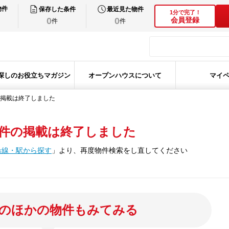
物件
保存した条件
最近見た物件
1分で完了！
0
0
会員登録
件
件
探しのお役立ちマガジン
オープンハウスについて
マイ
掲載は終了しました
件の掲載は終了しました
沿線・駅から探す
」
より、再度物件検索をし直してください
のほかの物件もみてみる