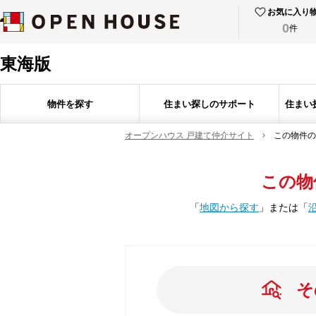
お気に入り
0
件
東海版
物件を探す
住まい探しのサポート
住まい
オープンハウス 戸建て仲介サイト
この物件の
この物
「
地図から探す
」
または
「
そ