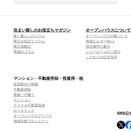
住まい探しのお役立ちマガジン
オープンハウスについて
家と暮らしのコラム
オープンハウスの家づくり
購入お役立ちコラム
地域ビルダーNo.1
購入体験記
自社物件の魅力
地域のコラム
ショールームのご紹介
こだわりの注文住宅
マンション・不動産売却・投資用・他
投資家向け情報
不動産買取
新築一戸建て
マンション
アメリカ不動産投資
おうちリンク
SNS
オープンハウスアリーナ
地域共創プロジェクト