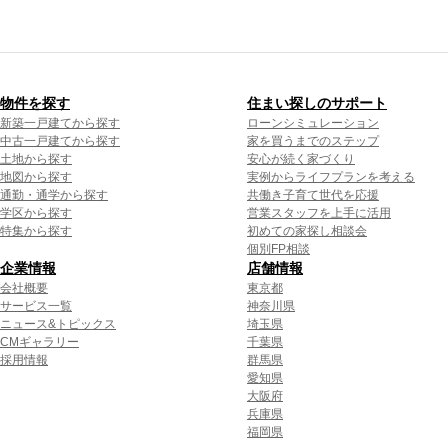
物件を探す
住まい探しのサポート
新築一戸建てから探す
ローンシミュレーション
中古一戸建てから探す
家を買うまでのステップ
土地から探す
安心が続く家づくり
地図から探す
実例からライフプランを考える
通勤・通学から探す
共働き子育て世代を応援
学区から探す
営業スタッフを上手に活用
特集から探す
初めての家探し相談会
個別FP相談
企業情報
店舗情報
会社概要
東京都
サービス一覧
神奈川県
ニュース&トピックス
埼玉県
CMギャラリー
千葉県
採用情報
群馬県
愛知県
大阪府
兵庫県
福岡県