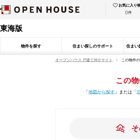
お気に入り
0
件
東海版
物件を探す
住まい探しのサポート
住まい
オープンハウス 戸建て仲介サイト
この物件の
この物
「
地図から探す
」
または
「
そ