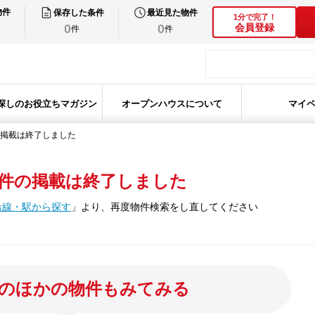
物件
保存した条件
最近見た物件
1分で完了！
0
0
会員登録
件
件
探しのお役立ちマガジン
オープンハウスについて
マイ
掲載は終了しました
件の掲載は終了しました
沿線・駅から探す
」
より、再度物件検索をし直してください
のほかの物件もみてみる