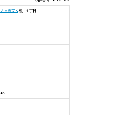
物件番号
：
61043101
名古屋市東区
徳川
１丁目
60%