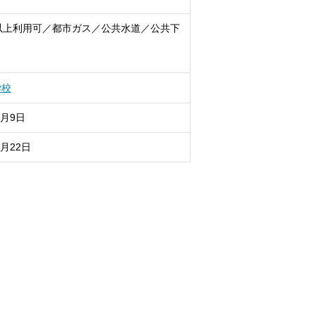
以上利用可／都市ガス／公共水道／公共下
学校
8月9日
8月22日