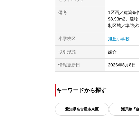
備考
1区画／建築条
98.93m2、
制区域／準防火
小学校区
旭丘小学校
取引形態
媒介
情報更新日
2026年8月8日
キーワードから探す
愛知県
名古屋市東区
瀬戸線「