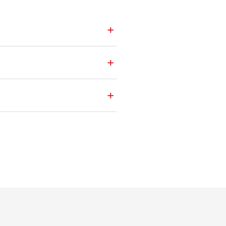
+
+
+