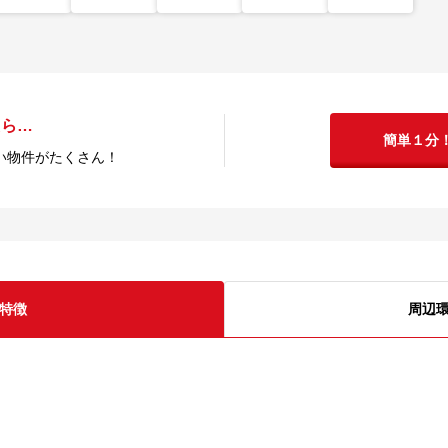
たら…
簡単１分
い物件がたくさん！
特徴
周辺