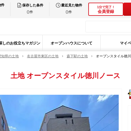
物件
保存した条件
最近見た物件
1分で完了！
0
0
会員登録
件
件
探しのお役立ちマガジン
オープンハウスについて
マイ
愛知県の土地
名古屋市東区の土地
森下駅の土地
オープンスタイル徳川
土地
オープンスタイル徳川ノース