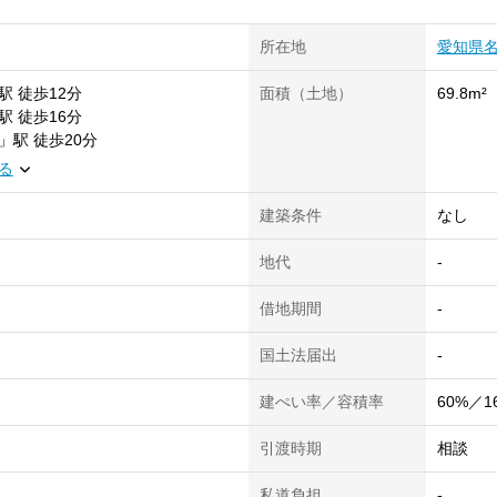
所在地
愛知県
駅
徒歩12分
面積（土地）
69.8m²
駅
徒歩16分
」
駅
徒歩20分
る
建築条件
なし
地代
-
借地期間
-
国土法届出
-
建ぺい率／容積率
60%／1
）
引渡時期
相談
私道負担
-