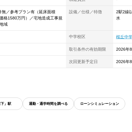
件無／参考プラン有（延床面積
設備／仕様／特徴
2駅2線
建物価格1580万円）／宅地造成工事規
水
地域
中学校区
桜丘中
取引条件の有効期限
2026年
次回更新予定日
2026年
森下」駅
通勤・通学時間を調べる
ローンシミュレーション