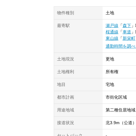
物件種別
土地
最寄駅
瀬戸線
「
森下
」
桜通線
「
車道
」
東山線
「
新栄町
通勤時間を調べ
土地現況
更地
土地権利
所有権
地目
宅地
都市計画
市街化区域
用途地域
第二種住居地域
接道状況
北3.9m（公道
セットバック
-