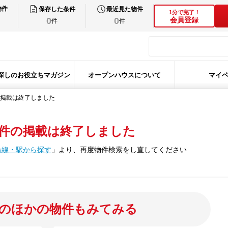
物件
保存した条件
最近見た物件
1分で完了！
0
0
会員登録
件
件
探しのお役立ちマガジン
オープンハウスについて
マイ
掲載は終了しました
件の掲載は終了しました
沿線・駅から探す
」
より、再度物件検索をし直してください
のほかの物件もみてみる