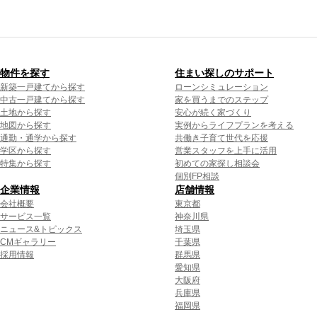
物件を探す
住まい探しのサポート
新築一戸建てから探す
ローンシミュレーション
中古一戸建てから探す
家を買うまでのステップ
土地から探す
安心が続く家づくり
地図から探す
実例からライフプランを考える
通勤・通学から探す
共働き子育て世代を応援
学区から探す
営業スタッフを上手に活用
特集から探す
初めての家探し相談会
個別FP相談
企業情報
店舗情報
会社概要
東京都
サービス一覧
神奈川県
ニュース&トピックス
埼玉県
CMギャラリー
千葉県
採用情報
群馬県
愛知県
大阪府
兵庫県
福岡県