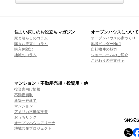
住まい探しのお役立ちマガジン
オープンハウスについて
家と暮らしのコラム
オープンハウスの家づくり
購入お役立ちコラム
地域ビルダーNo.1
購入体験記
自社物件の魅力
地域のコラム
ショールームのご紹介
こだわりの注文住宅
マンション・不動産売却・投資用・他
投資家向け情報
不動産買取
新築一戸建て
マンション
アメリカ不動産投資
おうちリンク
SNS
オープンハウスアリーナ
地域共創プロジェクト