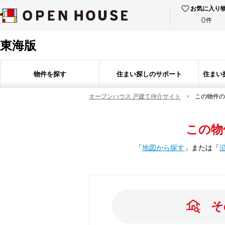
お気に入り
0
件
東海版
物件を探す
住まい探しのサポート
住まい
オープンハウス 戸建て仲介サイト
この物件の
この物
「
地図から探す
」
または
「
そ